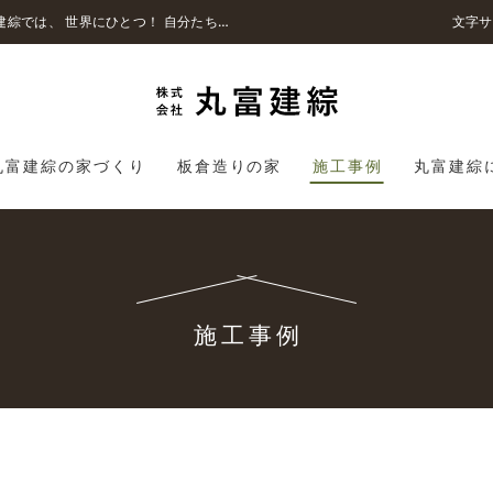
今日の出会いに感謝！安全・長持ち・快適な住まいの工務店、注文住宅の丸富建綜では、 世界にひとつ！ 自分たちが納得できるオンリーワンの家づくり！ をいたします。
文字サ
丸富建綜の家づくり
板倉造りの家
施工事例
丸富建綜
施工事例