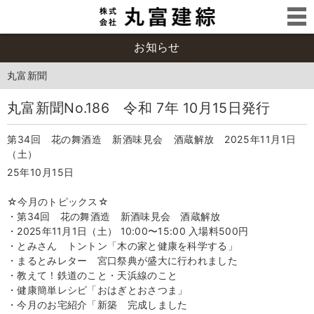
お知らせ
丸富新聞
丸富新聞No.186 令和 7年 10月15日発行
第34回 花の舞酒造 新酒味見会 酒蔵解放 2025年11月1日
（土）
25年10月15日
☆今月のトピックス☆
・第34回 花の舞酒造 新酒味見会 酒蔵解放
・2025年11月1日（土） 10:00〜15:00 入場料500円
・とみさん トントン「木の家と健康を科学する」
・まるとみレター 宮口祭典が盛大に行われました
・教えて！鉄道のこと・天浜線のこと
・健康簡単レシピ「おはぎとおさつま」
・今月のお宅紹介「新築 完成しました