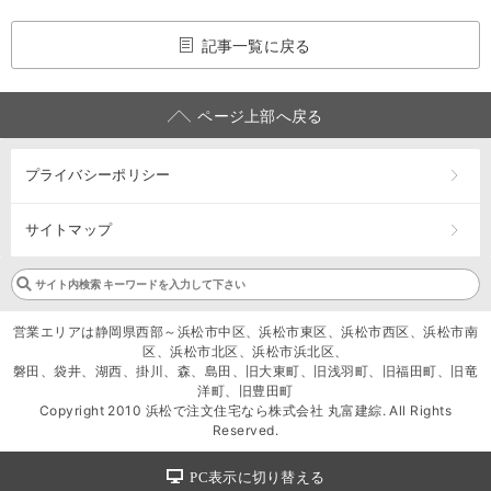
記事一覧に戻る
ページ上部へ戻る
プライバシーポリシー
サイトマップ
営業エリアは静岡県西部～浜松市中区、浜松市東区、浜松市西区、浜松市南
区、浜松市北区、浜松市浜北区、
磐田、袋井、湖西、掛川、森、島田、旧大東町、旧浅羽町、旧福田町、旧竜
洋町、旧豊田町
Copyright 2010 浜松で注文住宅なら株式会社 丸富建綜. All Rights
Reserved.
PC表示に切り替える