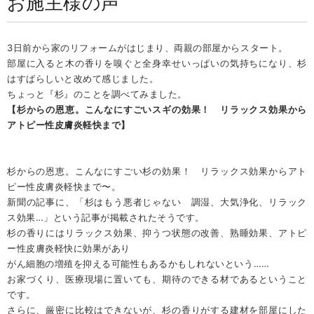
お施主様の声
3日前から家のリフォームがはじまり、両親の部屋からスタート。
部屋に入ると木の香りを嗅ぐと全身幸せいっぱいの気持ちになり、杉
はすばらしいと改めて感じました。
ちょっと『杉』のことを調べてみました。
【杉からの恩恵。こんなにすごいスギの効果！ リラックス効果から
アトピー性皮膚炎軽快まで】
杉からの恩恵。こんなにすごい杉の効果！ リラックス効果からアト
ピー性皮膚炎軽快まで〜。
新聞の記事に、「杉はもう悪者じゃない 調湿、大気浄化、リラック
ス効果…」という記事が掲載されたそうです。
杉の香りにはリラックス効果、抑うつ状態の改善、熟睡効果、アトピ
ー性皮膚炎軽快に効果があり
がん細胞の増殖を抑える可能性もあるかもしれないという……
お家づくり、医療現場に置いても、期待のできる材であるということ
です。
さらに、厳密に比較はできないが、杉の香りがする建材を部屋にした