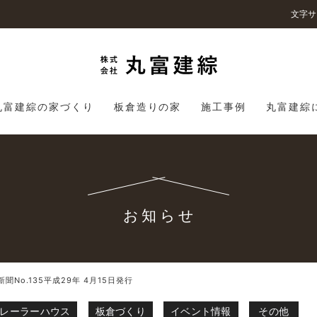
文字サ
丸富建綜の家づくり
板倉造りの家
施工事例
丸富建綜
お知らせ
新聞No.135平成29年 4月15日発行
レーラーハウス
板倉づくり
イベント情報
その他