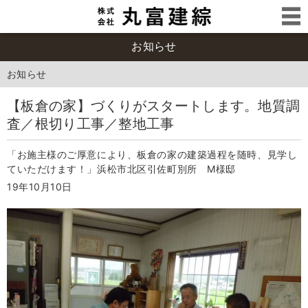
お知らせ
お知らせ
【板倉の家】づくりがスタートします。地質調
査／根切り工事／整地工事
「お施主様のご厚意により、板倉の家の建築過程を随時、見学し
ていただけます！」浜松市北区引佐町別所 M様邸
19年10月10日